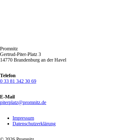
Promnitz
Gertrud-Piter-Platz 3
14770 Brandenburg an der Havel
Telefon
0 33 81 342 30 69
E-Mail
piterplatz@promnitz.de
Navigation
Impressum
überspringen
Datenschutzerklärung
© 2026 Promnitz