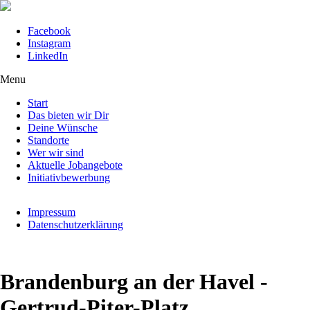
Navigation
Facebook
überspringen
Instagram
LinkedIn
Menu
Navigation
Start
überspringen
Das bieten wir Dir
Deine Wünsche
Standorte
Wer wir sind
Aktuelle Jobangebote
Initiativbewerbung
Navigation
Impressum
überspringen
Datenschutzerklärung
Brandenburg an der Havel -
Gertrud-Piter-Platz